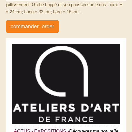
jaillissement! Grèbe huppé et son poussin sur le dos - dim: H
= 24 cm; Long = 33 cm; Larg = 16 cm -
commander- order
ACTUS - EXPOSITIONS
-
Découvrez ma nouvelle