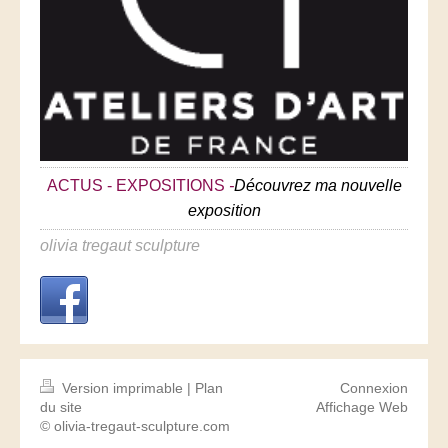
ACTUS - EXPOSITIONS
-
Découvrez ma nouvelle
exposition
olivia tregaut sculpture
Version imprimable
|
Plan
Connexion
du site
Affichage Web
© olivia-tregaut-sculpture.com