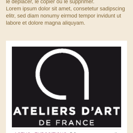
le déplacer, le copier ou le supprimer.
Lorem ipsum dolor sit amet, consetetur sadipscing
elitr, sed diam nonumy eirmod tempor invidunt ut
labore et dolore magna aliquyam.