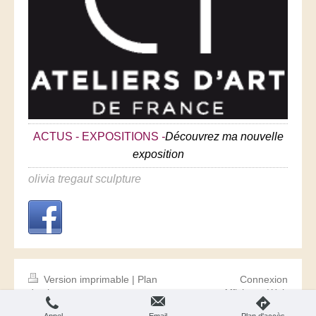
ACTUS - EXPOSITIONS
-
Découvrez ma nouvelle
exposition
olivia tregaut sculpture
Version imprimable
|
Plan
Connexion
du site
Affichage Web
© olivia-tregaut-sculpture.com